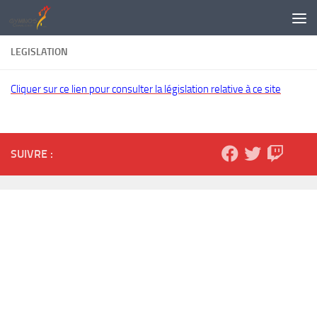
Skip to content
LEGISLATION
Cliquer sur ce lien pour consulter la législation relative à ce site
SUIVRE :