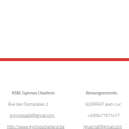
ASBL Gymnos Charleroi Renseignements
Rue des Olympiades 2 GUERRIAT Jean-Luc
gymnosasbl@gmail.com
+32(0)477571477
http://www.gymnoscharleroi.be
jlguerriat@gmail.com