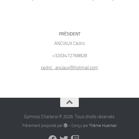
PRÉSIDENT
ANCIAUX Cédric
+32(0)472768828
cedric_anciaux@hotmail.com
Gymnos Charleroi © 2026. Tous droits réservés.
Fièrement propulsé par
- Conçu par
Thème Hueman